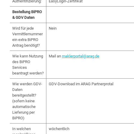
Authentifizierung:
EasyLogin-Zertifikat
Bestellung BiPRO
& GDV Daten
Wird für jede
Nein
Vermittlernummer
ein extra BiPRO
Antrag benötigt?
Wie kann Nutzung
Mail an
maklerportal@arag.de
des BiPRO
Services
beantragt werden?
Wie werden GDV-
GDV-Download im ARAG Partnerprotal
Daten
bereitgestellt?
(sofern keine
automatische
Lieferung per
BiPRO)
In welchen
wöchentlich